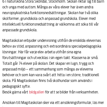
6 i natursköna Stora Sköndal, Stockholm. Skolan riktar sig till barn
och unga med autism. Många av våra elever har även andra
neuropsykiatriska funktionsnedsättningar. Skolan har två olika
skolformer, grundskola och anpassad grundskola. Elever med
intellektuell funktionsnedsättning är välkomna att söka till vår
anpassade grundskola.
Magitaskolan erbjuder undervisning utifrån de enskilda elevernas
behov av stöd, anpassning och extraordinära specialpedagogiska
lösningar. Här får varje elev arbeta utifrån sina egna
förutsättningar och utvecklas i sin egen takt. Klasserna är små.
Totalt går 74 elever på skolan. Det skapar en lugn, trygg och
anpassad miljö – ett sammanhang som många av eleverna
behöver och som kan vara svårt att hitta i en större, traditionell
skola. På Magitaskolan finns två skolhundar som används i
pedagogiskt syfte.
Besök gärna vårt
bildgalleri
för att se bilder från verksamheten.
Ansökan till Magitaskolan sker via ett ansökningsformulär, läs mer