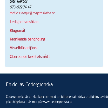
Bitr. Rektor
073-522 74 47
mellie.suhonjic@magitaskolan.se
Ledighetsansökan
Klagomål
Kränkande behandling
Visselblåsartjänst
Oberoende kvalitetsmått
En del av Cedergrenska
Cedergrenska är en skolkoncern med ambitionen att driva utbildning av högs
yrkeshögskola. Läs mer på
www.cedergrenska.se
.