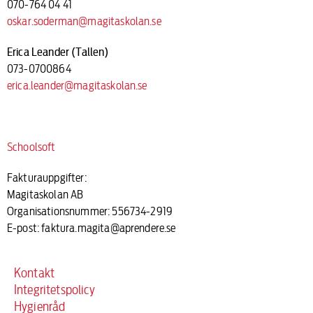
070-764 04 41
oskar.soderman@magitaskolan.se
Erica Leander (Tallen)
073-0700864
erica.leander@magitaskolan.se
Schoolsoft
Fakturauppgifter:
Magitaskolan AB
Organisationsnummer: 556734-2919
E-post: faktura.magita@aprendere.se
Kontakt
Integritetspolicy
Hygienråd