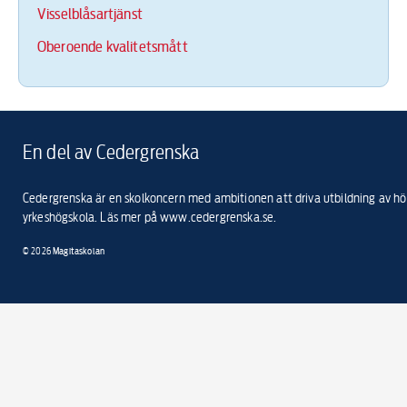
Visselblåsartjänst
Oberoende kvalitetsmått
En del av Cedergrenska
Cedergrenska är en skolkoncern med ambitionen att driva utbildning av högs
yrkeshögskola. Läs mer på
www.cedergrenska.se
.
© 2026
Magitaskolan