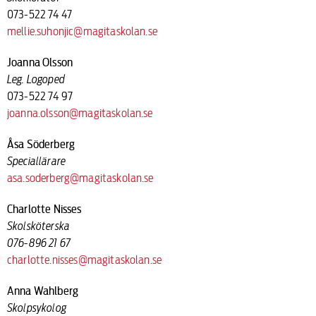
073-522 74 47
mellie.suhonjic@magitaskolan.se
Joanna Olsson
Leg. Logoped
073-522 74 97
joanna.olsson@magitaskolan.se
Åsa Söderberg
Speciallärare
asa.soderberg@magitaskolan.se
Charlotte Nisses
Skolsköterska
076-896 21 67
charlotte.nisses@magitaskolan.se
Anna Wahlberg
Skolpsykolog